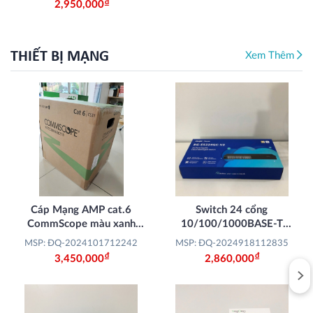
Đ
2,950,000
THIẾT BỊ MẠNG
Xem Thêm
Cáp Mạng AMP cat.6
Switch 24 cổng
CommScope màu xanh
10/100/1000BASE-T
dương (Dùng ngoài trời)
RUIJIE REYEE RG-
MSP: ĐQ-2024101712242
MSP: ĐQ-2024918112835
ES224GC V2
Đ
Đ
3,450,000
2,860,000