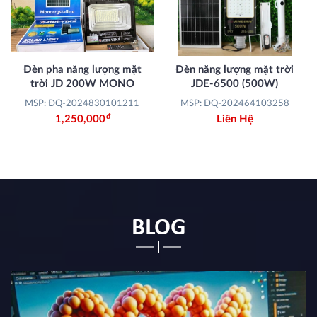
Đèn pha năng lượng mặt
Đèn năng lượng mặt trời
trời JD 200W MONO
JDE-6500 (500W)
MSP: ĐQ-2024830101211
MSP: ĐQ-202464103258
Đ
1,250,000
Liên Hệ
BLOG