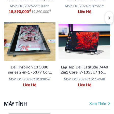
Core 5 120U (10 cores, up
256GB/ 14inch
MSP: ĐQ-202622710322
MSP: ĐQ-202491895619
to 5.0 GHz), 16GB, 512GB
Đ
Đ
18,890,000
Liên Hệ
19,390,000
SSD, 14 (1920x1200), 4
Cells, Win 11
Dell Inspiron 13 5000
Lap Top Dell Latitude 7440
series 2-in-1 -5379 Core
2in1 Core i7-1355U/ 16GB
i7-8650U/ RAM 8GB/ SSD
RAM/ 256GB SSD/ Intel Iris
MSP: ĐQ-2024918103856
MSP: ĐQ-2024916114948
240GB/ 13.3''
Xe Graphics/ 14 inch FHD+
Liên Hệ
Liên Hệ
Touch/ Windows 11/ Grey
MÁY TÍNH
Xem Thêm