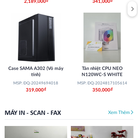
Đ
Đ
2,189,000
341,000
Case SAMA A302 (Vỏ máy
Tản nhiệt CPU NEO
tính)
N120WC-S WHITE
MSP: ĐQ-20249694018
MSP: ĐQ-2024817105614
Đ
Đ
319,000
350,000
MÁY IN - SCAN - FAX
Xem Thêm