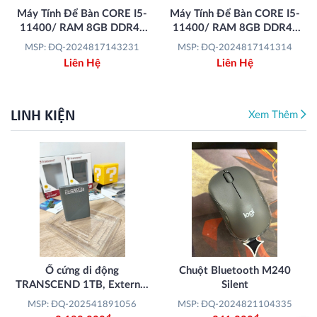
Máy Tính Để Bàn CORE I5-
Máy Tính Để Bàn CORE I5-
11400/ RAM 8GB DDR4/
11400/ RAM 8GB DDR4/
SSD 480GB/ LCD VSP 19"/
SSD 480GB/ LCD MSI
MSP: ĐQ-2024817143231
MSP: ĐQ-2024817141314
Phím +Chuột ( TOMATO )
24.5"/ Phím +Chuột (
Liên Hệ
Liên Hệ
Logitech Wireless MK240 )
LINH KIỆN
Xem Thêm
Ổ cứng di động
Chuột Bluetooth M240
TRANSCEND 1TB, External
Silent
SSD
MSP: ĐQ-202541891056
MSP: ĐQ-2024821104335