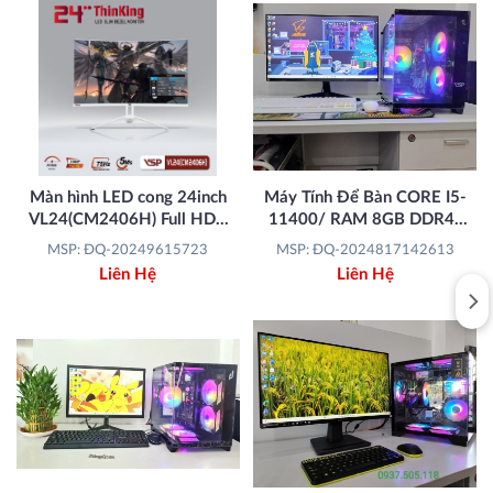
Màn hình LED cong 24inch
Máy Tính Để Bàn CORE I5-
VL24(CM2406H) Full HD -
11400/ RAM 8GB DDR4/
Trắng
SSD 480GB/ LCD
MSP: ĐQ-20249615723
MSP: ĐQ-2024817142613
SAMSUNG 27"/ Phím
Liên Hệ
Liên Hệ
+Chuột ( TOMATO )