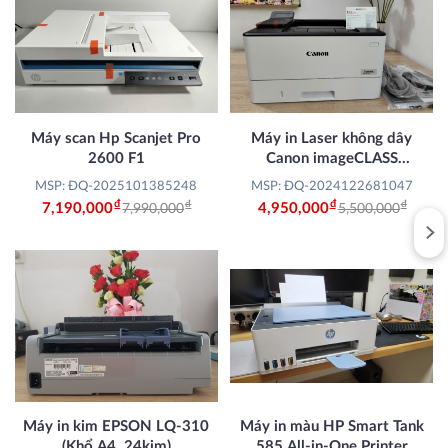
Máy scan Hp Scanjet Pro
Máy in Laser không dây
2600 F1
Canon imageCLASS
LBP243DW
MSP: ĐQ-2025101385248
MSP: ĐQ-2024122681047
Đ
Đ
Đ
Đ
7,190,000
4,950,000
7,990,000
5,500,000
Máy in kim EPSON LQ-310
Máy in màu HP Smart Tank
(Khổ A4, 24kim)
585 All-in-One Printer