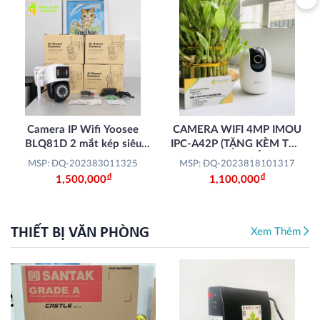
Camera IP Wifi Yoosee
CAMERA WIFI 4MP IMOU
BLQ81D 2 mắt kép siêu
IPC-A42P (TẶNG KÈM THẺ
sáng
NHỚ 32GB + LẮP ĐẶT
MSP: ĐQ-202383011325
MSP: ĐQ-2023818101317
MIỄN PHÍ)
Đ
Đ
1,500,000
1,100,000
THIẾT BỊ VĂN PHÒNG
Xem Thêm