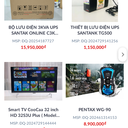
BỘ LƯU ĐIỆN 3KVA UPS
THIẾT BỊ LƯU ĐIỆN UPS
SANTAK ONLINE C3K
SANTANK TG500
(LCD)
MSP: ĐQ-20254187727
MSP: ĐQ-2024729141256
Đ
Đ
15,950,000
1,150,000
Smart TV CooCaa 32 inch
PENTAX WG-90
HD 32S3U Plus ( Model
MSP: ĐQ-202461314153
mới 2024)
Đ
MSP: ĐQ-2024729144444
8,900,000