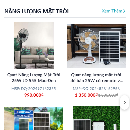
NĂNG LƯỢNG MẶT TRỜI
Xem Thêm
Quạt Năng Lượng Mặt Trời
Quạt năng lượng mặt trời
25W JD 555 Màu Đen
để bàn 25W có remote và
loa Bluetooth phát nhạc
MSP: ĐQ-202497162355
MSP: ĐQ-2024828152958
Đ
Đ
Đ
990,000
1,350,000
1,800,000