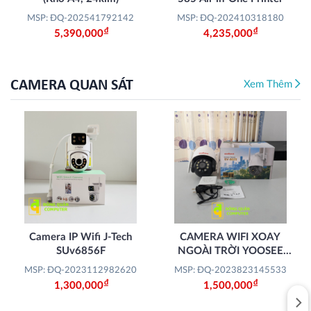
MSP: ĐQ-202541792142
MSP: ĐQ-202410318180
Đ
Đ
5,390,000
4,235,000
CAMERA QUAN SÁT
Xem Thêm
Camera IP Wifi J-Tech
CAMERA WIFI XOAY
SUv6856F
NGOÀI TRỜI YOOSEE
8031 (TẶNG THẺ NHỚ
MSP: ĐQ-2023112982620
MSP: ĐQ-2023823145533
32GB + MIỄN PHÍ LẮP
Đ
Đ
1,300,000
1,500,000
ĐẶT)