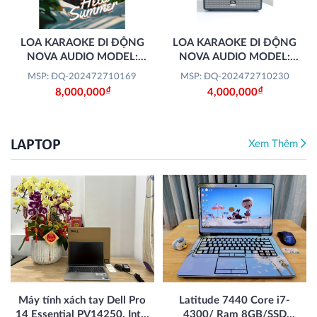
LOA KARAOKE DI ĐỘNG
LOA KARAOKE DI ĐỘNG
NOVA AUDIO MODEL:
NOVA AUDIO MODEL:
PRO-400V
PRO-200V (2 MÀU
MSP: ĐQ-202472710169
MSP: ĐQ-202472710230
ĐÈN/XANH)
Đ
Đ
8,000,000
4,000,000
LAPTOP
Xem Thêm
Máy tính xách tay Dell Pro
Latitude 7440 Core i7-
14 Essential PV14250, Intel
4300/ Ram 8GB/SSD