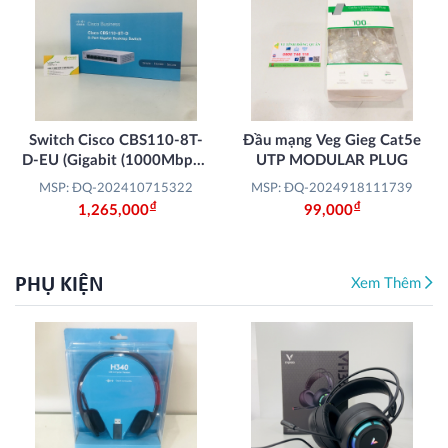
Switch Cisco CBS110-8T-
Đầu mạng Veg Gieg Cat5e
D-EU (Gigabit (1000Mbps)/
UTP MODULAR PLUG
8 Cổng)
MSP: ĐQ-202410715322
MSP: ĐQ-2024918111739
Đ
Đ
1,265,000
99,000
PHỤ KIỆN
Xem Thêm