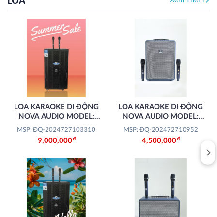
LOA
Xem Thêm
LOA KARAOKE DI ĐỘNG
LOA KARAOKE DI ĐỘNG
NOVA AUDIO MODEL:
NOVA AUDIO MODEL:
PRO-500V
PRO-250V (2 MÀU
MSP: ĐQ-2024727103310
MSP: ĐQ-202472710952
ĐÈN/XANH)
Đ
Đ
9,000,000
4,500,000