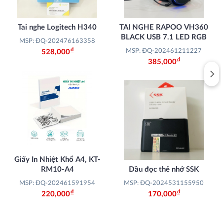
Tai nghe Logitech H340
TAI NGHE RAPOO VH360
BLACK USB 7.1 LED RGB
MSP: ĐQ-202476163358
Đ
MSP: ĐQ-202461211227
528,000
Đ
385,000
Giấy In Nhiệt Khổ A4, KT-
RM10-A4
Đầu đọc thẻ nhớ SSK
MSP: ĐQ-202461591954
MSP: ĐQ-2024531155950
Đ
Đ
220,000
170,000