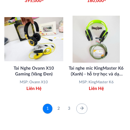
395,000
180,000
Tai Nghe Ovann X10
Tai nghe mic KingMaster K6
Gaming (Vàng Đen)
(Xanh) - hỗ trợ học và dạy
online
MSP: Ovann X10
MSP: KingMaster K6
Liên Hệ
Liên Hệ
1
2
3