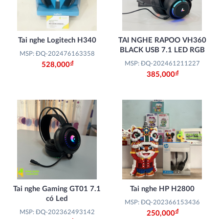
Tai nghe Logitech H340
TAI NGHE RAPOO VH360
BLACK USB 7.1 LED RGB
MSP: ĐQ-202476163358
Đ
MSP: ĐQ-202461211227
528,000
Đ
385,000
Tai nghe Gaming GT01 7.1
Tai nghe HP H2800
có Led
MSP: ĐQ-202366153436
Đ
MSP: ĐQ-202362493142
250,000