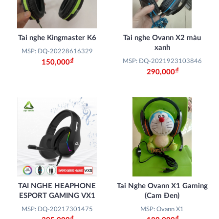
Tai nghe Kingmaster K6
Tai nghe Ovann X2 màu
xanh
MSP: ĐQ-20228616329
Đ
MSP: ĐQ-2021923103846
150,000
Đ
290,000
TAI NGHE HEAPHONE
Tai Nghe Ovann X1 Gaming
ESPORT GAMING VX1
(Cam Đen)
MSP: ĐQ-20217301475
MSP: Ovann X1
Đ
Đ