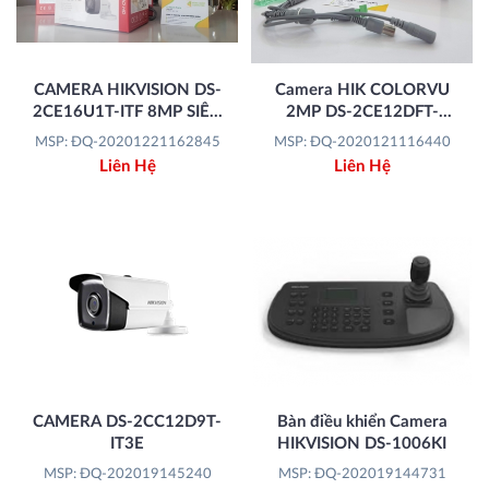
CAMERA HIKVISION DS-
Camera HIK COLORVU
2CE16U1T-ITF 8MP SIÊU
2MP DS-2CE12DFT-
NÉT ULTRA HD 4K (2160P)
PIRXOF | Có màu ban đêm -
MSP: ĐQ-20201221162845
MSP: ĐQ-2020121116440
Tích hợp báo động
Liên Hệ
Liên Hệ
CAMERA DS-2CC12D9T-
Bàn điều khiển Camera
IT3E
HIKVISION DS-1006KI
MSP: ĐQ-202019145240
MSP: ĐQ-202019144731