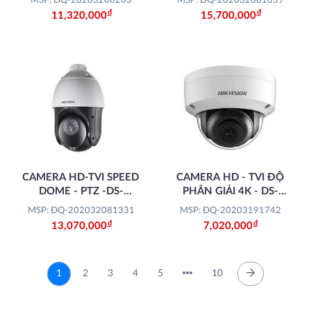
MSP: ĐQ-20203208203
MSP: ĐQ-202032081659
Đ
Đ
11,320,000
15,700,000
CAMERA HD-TVI SPEED
CAMERA HD - TVI ĐỘ
DOME - PTZ -DS-
PHÂN GIẢI 4K - DS-
2AE4215TI-D
2CE5AU7T-VPIT3ZF
MSP: ĐQ-202032081331
MSP: ĐQ-20203191742
Đ
Đ
13,070,000
7,020,000
1
2
3
4
5
10