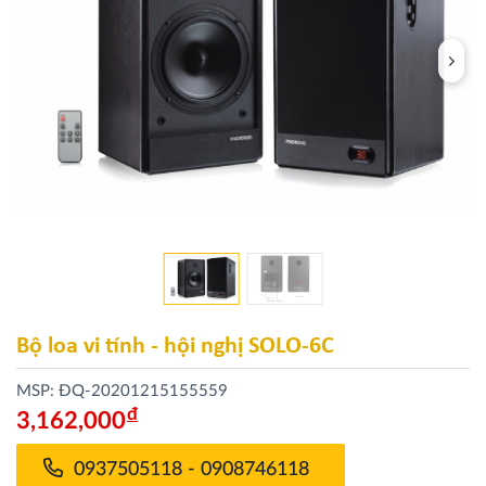
Bộ loa vi tính - hội nghị SOLO-6C
MSP: ĐQ-20201215155559
Đ
3,162,000
0937505118 - 0908746118