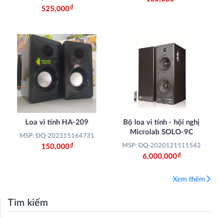
Đ
525,000
Loa vi tính HA-209
Bộ loa vi tính - hội nghị
Microlab SOLO-9C
MSP: ĐQ-202315164731
Đ
MSP: ĐQ-2020121511542
150,000
Đ
6,000,000
Xem thêm
Tìm kiếm