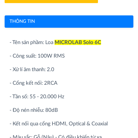
THÔNG TIN
- Tên sản phầm: Loa
MICROLAB Solo 6C
- Công suất: 100W RMS
- Xử lí âm thanh: 2.0
- Cổng kết nối: 2RCA
- Tần số: 55 - 20.000 Hz
- Độ nén nhiễu: 80dB
- Kết nối qua cổng HDMI, Optical & Coaxial
- Màu sắc: Gỗ (Nâu) - Có điều khiển từ xa