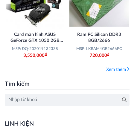
Card màn hình ASUS
Ram PC Silicon DDR3
GeForce GTX 1050 2GB
8GB/2666
GDDR5 Phoenix (PH-
MSP: ĐQ-202019132338
MSP: LKRAM4GB2666PC
GTX1050-2G)
Đ
Đ
3,550,000
720,000
Xem thêm
Tìm kiếm
LINH KIỆN