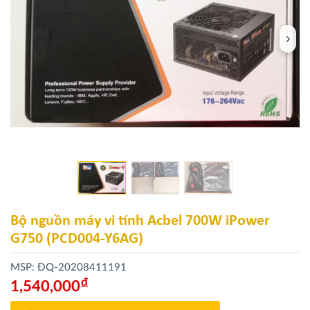
Bộ nguồn máy vi tính Acbel 700W iPower
G750 (PCD004-Y6AG)
MSP: ĐQ-20208411191
Đ
1,540,000