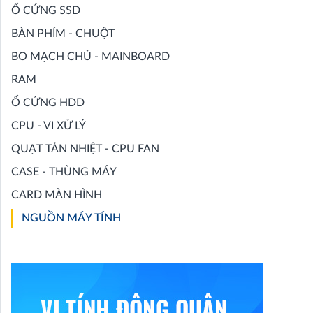
Ổ CỨNG SSD
BÀN PHÍM - CHUỘT
BO MẠCH CHỦ - MAINBOARD
RAM
Ổ CỨNG HDD
CPU - VI XỬ LÝ
QUẠT TẢN NHIỆT - CPU FAN
CASE - THÙNG MÁY
CARD MÀN HÌNH
NGUỒN MÁY TÍNH