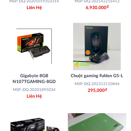
MSP: ĐQ-20201019103314
MSP: ĐQ-202142216413
Đ
Liên Hệ
6,930,000
Gigabyte 8GB
Chuột gaming Fuhlen G5-L
N107TGAMING-8GD
MSP: ĐQ-202312110846
Đ
MSP: ĐQ-20201895034
295,000
Liên Hệ