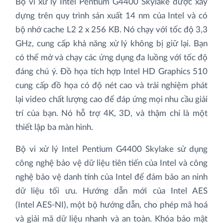
Bộ vi xử lý Intel Pentium G4400 Skylake được xây
dựng trên quy trình sản xuất 14 nm của Intel và có
bộ nhớ cache L2 2 x 256 KB. Nó chạy với tốc độ 3,3
GHz, cung cấp khả năng xử lý không bị giữ lại. Bạn
có thể mở và chạy các ứng dụng đa luồng với tốc độ
đáng chú ý. Đồ họa tích hợp Intel HD Graphics 510
cung cấp đồ họa có độ nét cao và trải nghiệm phát
lại video chất lượng cao để đáp ứng mọi nhu cầu giải
trí của bạn. Nó hỗ trợ 4K, 3D, và thậm chí là một
thiết lập ba màn hình.
Bộ vi xử lý Intel Pentium G4400 Skylake sử dụng
công nghệ bảo vệ dữ liệu tiên tiến của Intel và công
nghệ bảo vệ danh tính của Intel để đảm bảo an ninh
dữ liệu tối ưu. Hướng dẫn mới của Intel AES
(Intel AES-NI), một bộ hướng dẫn, cho phép mã hoá
và giải mã dữ liệu nhanh và an toàn. Khóa bảo mật