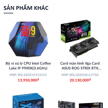
SẢN PHẨM KHÁC
Bộ vi xủ lý CPU Intel Coffee
Card màn hình Vga Card
Lake I9 9900K(3.6GHz)
ASUS ROG STRIX RTX
2070-O8G GAMING
MSP: ĐQ-202019153153
MSP: ĐQ-202018115750
Đ
Đ
13,950,000
20,130,000