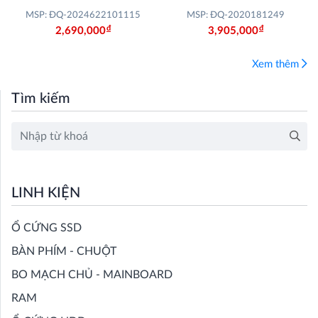
USB-C (Bạc) -
GDDR5 Phoenix (PH-
MSP: ĐQ-2024622101115
MSP: ĐQ-2020181249
STHG1000400
GTX1050-3G)
Đ
Đ
2,690,000
3,905,000
Xem thêm
Tìm kiếm
LINH KIỆN
Ổ CỨNG SSD
BÀN PHÍM - CHUỘT
BO MẠCH CHỦ - MAINBOARD
RAM