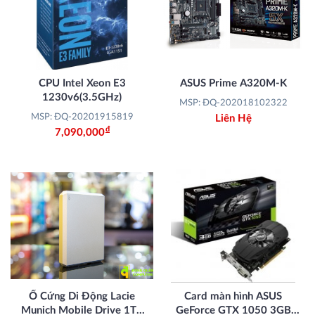
CPU Intel Xeon E3
ASUS Prime A320M-K
1230v6(3.5GHz)
MSP: ĐQ-202018102322
MSP: ĐQ-20201915819
Liên Hệ
Đ
7,090,000
Ổ Cứng Di Động Lacie
Card màn hình ASUS
Munich Mobile Drive 1TB
GeForce GTX 1050 3GB