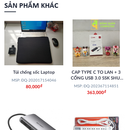
SẢN PHẨM KHÁC
Túi chống sốc Laptop
CAP TYPE C TO LAN + 3
CỔNG USB 3.0 SSK SHU-
MSP: ĐQ-202017154046
C535
Đ
MSP: ĐQ-202367114851
80,000
Đ
363,000