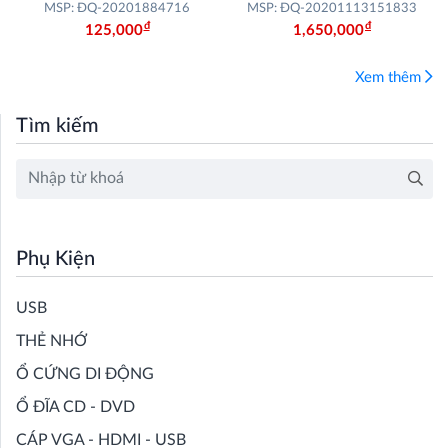
White)
MSP: ĐQ-20201884716
MSP: ĐQ-20201113151833
Đ
Đ
125,000
1,650,000
Xem thêm
Tìm kiếm
Phụ Kiện
USB
THẺ NHỚ
Ổ CỨNG DI ĐỘNG
Ổ ĐĨA CD - DVD
CÁP VGA - HDMI - USB