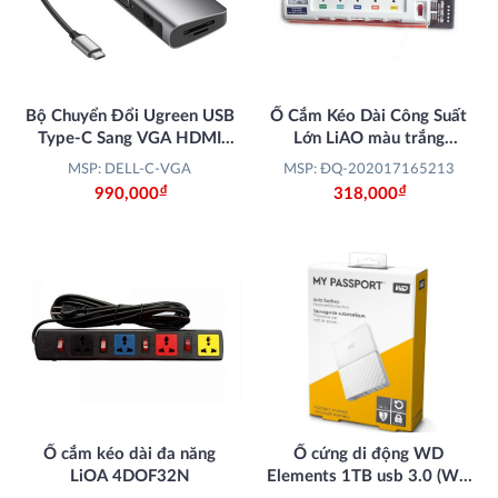
Bộ Chuyển Đổi Ugreen USB
Ổ Cắm Kéo Dài Công Suất
Type-C Sang VGA HDMI
Lớn LiAO màu trắng
RJ45 2 x USB 3.0 SD Card
5OFSSA2.5-2
MSP: DELL-C-VGA
MSP: ĐQ-202017165213
40873
Đ
Đ
990,000
318,000
Ổ cắm kéo dài đa năng
Ổ cứng di động WD
LiOA 4DOF32N
Elements 1TB usb 3.0 (WD