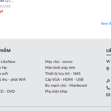
wer G750
6AG)
411191
Đ
0
Xem 
PHẨM
LI
Vi
p LikeNew
Máy chủ - server
ộ Hp
Màn hình máy tính
 wifi
Thiết bị lưu trữ - NAS
ị thu - phát Wifi
Cáp VGA - HDMI - USB
Bo mạch chủ - Mainboard
CD - DVD
Phụ kiện khác