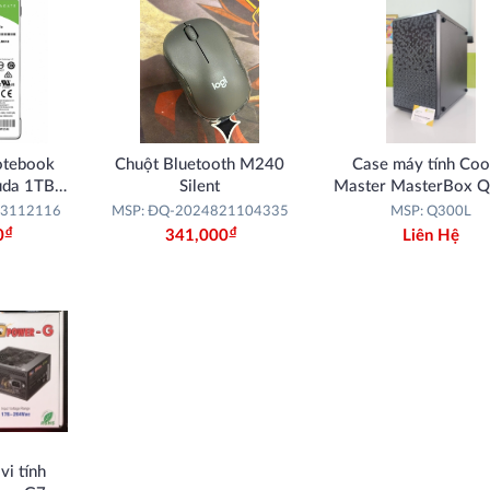
otebook
Chuột Bluetooth M240
Case máy tính Coo
uda 1TB
Silent
Master MasterBox 
III
13112116
MSP: ĐQ-2024821104335
MSP: Q300L
Đ
Đ
0
341,000
Liên Hệ
i tính