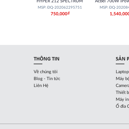
HYPER 212 SPECTRUM
Acbel 700W iPo
(PCD004-Y
MSP: ĐQ-202062295751
MSP: ĐQ-20208
Đ
750,000
1,540,00
THÔNG TIN
SẢN 
Về chúng tôi
Lapto
Blog - Tin tức
Máy b
Liên Hệ
Camera
Thiết b
Máy in
Ổ đĩa 