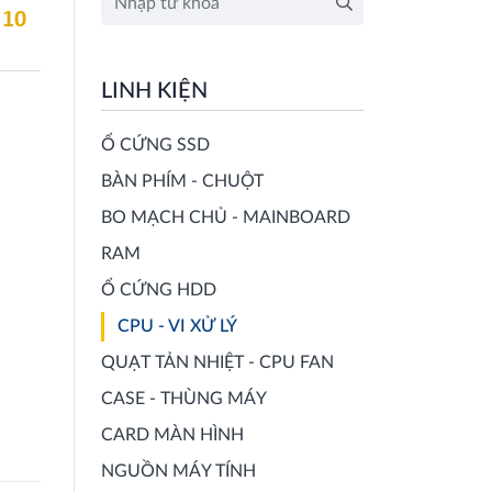
 10
LINH KIỆN
Ổ CỨNG SSD
BÀN PHÍM - CHUỘT
BO MẠCH CHỦ - MAINBOARD
RAM
Ổ CỨNG HDD
CPU - VI XỬ LÝ
QUẠT TẢN NHIỆT - CPU FAN
CASE - THÙNG MÁY
CARD MÀN HÌNH
NGUỒN MÁY TÍNH