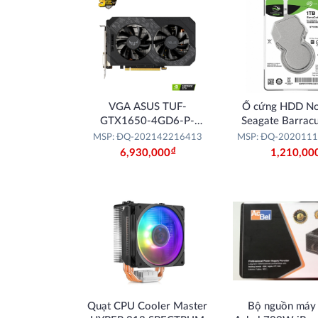
VGA ASUS TUF-
Ổ cứng HDD N
GTX1650-4GD6-P-
Seagate Barrac
GAMING
2.5" SATA 
MSP: ĐQ-202142216413
MSP: ĐQ-202011
Đ
6,930,000
1,210,00
Quạt CPU Cooler Master
Bộ nguồn máy v