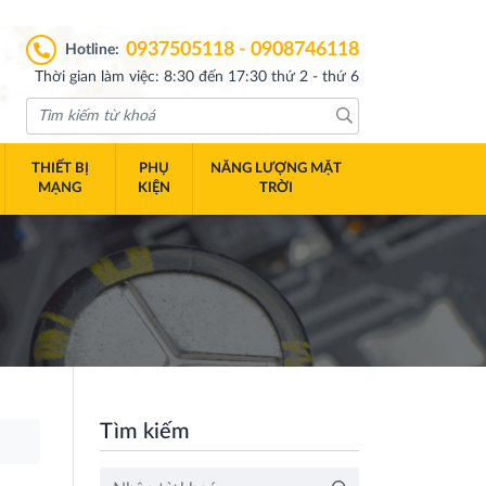
0937505118 - 0908746118
Hotline:
Thời gian làm việc: 8:30 đến 17:30 thứ 2 - thứ 6
THIẾT BỊ
PHỤ
NĂNG LƯỢNG MẶT
MẠNG
KIỆN
TRỜI
Tìm kiếm