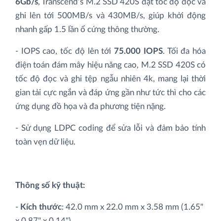
6Gb/s
, Transcend’s M.2 SSD 420S đạt tốc độ đọc và
ghi lên tới 500MB/s và 430MB/s, giúp khởi động
nhanh gấp 1.5 lần ổ cứng thông thường.
- IOPS cao, tốc độ lên tới
75.000 IOPS
. Tối đa hóa
điện toán đám mây hiệu năng cao, M.2 SSD 420S có
tốc độ đọc và ghi tệp ngẫu nhiên 4k, mang lại thời
gian tải cực ngắn và đáp ứng gần như tức thì cho các
ứng dụng đồ họa và đa phương tiện nặng.
- Sử dụng LDPC coding để sửa lỗi và đảm bảo tính
toàn vẹn dữ liệu.
Thông số kỹ thuật:
-
Kích thước
: 42.0 mm x 22.0 mm x 3.58 mm (1.65"
x 0.87" x 0.14")