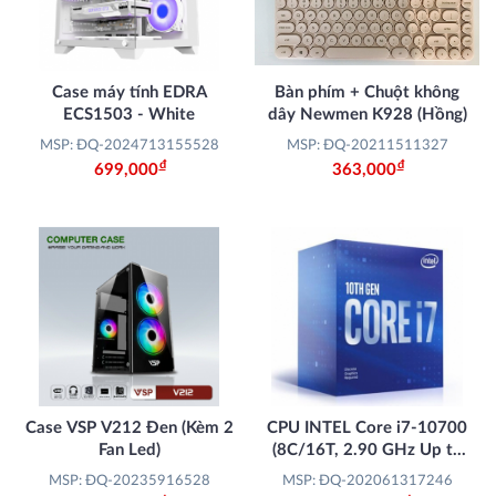
Case máy tính EDRA
Bàn phím + Chuột không
ECS1503 - White
dây Newmen K928 (Hồng)
MSP: ĐQ-2024713155528
MSP: ĐQ-20211511327
Đ
Đ
699,000
363,000
Case VSP V212 Đen (Kèm 2
CPU INTEL Core i7-10700
Fan Led)
(8C/16T, 2.90 GHz Up to
4.80 GHz, 16MB)
MSP: ĐQ-20235916528
MSP: ĐQ-202061317246