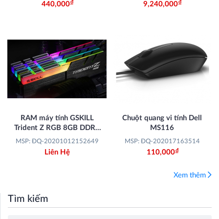
Đ
Đ
440,000
9,240,000
RAM máy tính GSKILL
Chuột quang vi tính Dell
Trident Z RGB 8GB DDR4
MS116
(F4-3000C16S-8GTZR)
MSP: ĐQ-20201012152649
MSP: ĐQ-202017163514
Đ
Liên Hệ
110,000
Xem thêm
Tìm kiếm