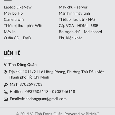
Laptop LikeNew
Máy chủ - server
Máy bộ Hp
Màn hình máy tính
Camera wifi
Thiết bị lưu trữ - NAS
Thiết bị thu - phát Wifi
Cáp VGA - HDMI - USB
Máy in
Bo mạch chủ - Mainboard
Ổ đĩa CD - DVD
Phụ kiện khác
LIÊN HỆ
Vi Tính Đông Quân
Địa chỉ: 1011/21 Lê Hồng Phong, Phường Thủ Dầu Một,
Thành phố Hồ Chí Minh
MST: 3702599703
Hotline:
0937505118 - 0908746118
Email:
vitinhdongquan@gmail.com
© 2019 Vi Tính Đông Quân.
Powered by
BizMaC