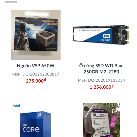
Nguồn VSP 650W
Ổ cứng SSD WD Blue
250GB M2-2280
MSP: ĐQ-202262282817
(WDS250G2B0B)
Đ
MSP: ĐQ-202019133054
275,000
Đ
1,256,000