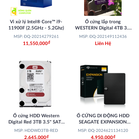
Vi xử lý Intel® Core™ i9-
Ổ cứng lắp trong
11900F (2.5GHz - 5.2Ghz)
WESTERN Digital 4TB 3.5
Sata3, Màu tím (Purple
MSP: ĐQ-20214279261
MSP: ĐQ-202149112436
WD40PURZ)
Đ
11,550,000
Liên Hệ
Ổ cứng HDD Western
Ổ CỨNG DI ĐỘNG HDD
Digital Red 3TB 3.5" SATA
SEAGATE EXPANSION
3
PORTABLE 5TB 2.5" USB
MSP: HDDWD3TB-RED
MSP: ĐQ-2024621134120
3.0 STKM5000400 BH 3
Đ
Đ
2,645,000
4,950,000