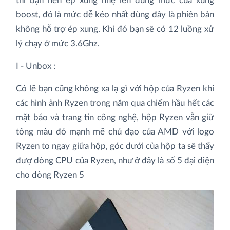
thì bạn nên ép xung nhẹ lên đúng mức của xung
boost, đó là mức dễ kéo nhất dùng đây là phiên bản
không hỗ trợ ép xung. Khi đó bạn sẽ có 12 luồng xử
lý chạy ở mức 3.6Ghz.
I - Unbox :
Có lẽ bạn cũng không xa lạ gì với hộp của Ryzen khi
các hình ảnh Ryzen trong năm qua chiếm hầu hết các
mặt báo và trang tin công nghệ, hộp Ryzen vẫn giữ
tông màu đỏ mạnh mẽ chủ đạo của AMD với logo
Ryzen to ngay giữa hộp, góc dưới của hộp ta sẽ thấy
đượ dòng CPU của Ryzen, như ở đây là số 5 đại diện
cho dòng Ryzen 5