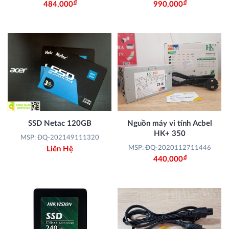
Đ
Đ
484,000
990,000
SSD Netac 120GB
Nguồn máy vi tính Acbel
HK+ 350
MSP: ĐQ-202149111320
MSP: ĐQ-2020112711446
Liên Hệ
Đ
440,000