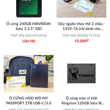
Ổ cứng 240GB HIKVISION
Dây nguồn thay thế 2 chấu -
Sata 3 2.5" SSD
125V-7A (chỉ dành cho
Laptop)
MSP: ĐQ-20214910558
MSP: ĐQ-202082715556
Đ
Liên Hệ
15,000
Ổ CỨNG HDD WD MY
Ổ cứng máy vi tính
PASSPORT 2TB USB-C/3.0
Kingston 120GB Sata III
2.5" SSD