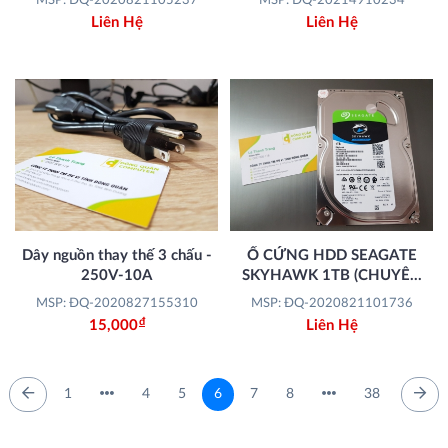
MSP: ĐQ-2020821105237
MSP: ĐQ-20214910234
Liên Hệ
Liên Hệ
Dây nguồn thay thế 3 chấu -
Ổ CỨNG HDD SEAGATE
250V-10A
SKYHAWK 1TB (CHUYÊN
DÙNG CHO CAMERA)
MSP: ĐQ-2020827155310
MSP: ĐQ-2020821101736
Đ
15,000
Liên Hệ
1
4
5
6
7
8
38