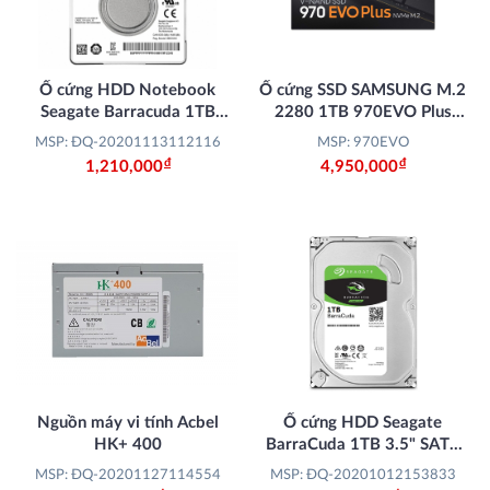
Ổ cứng HDD Notebook
Ổ cứng SSD SAMSUNG M.2
Seagate Barracuda 1TB
2280 1TB 970EVO Plus
2.5" SATA III
PCIe NVMe (MZ-
MSP: ĐQ-20201113112116
MSP: 970EVO
V7S1T0BW)
Đ
Đ
1,210,000
4,950,000
Nguồn máy vi tính Acbel
Ổ cứng HDD Seagate
HK+ 400
BarraCuda 1TB 3.5" SATA
III
MSP: ĐQ-20201127114554
MSP: ĐQ-20201012153833